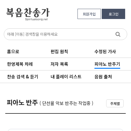
회원가입
로그인
홈으로
편집 원칙
수정된 가사
한영제목 차례
저자 목록
피아노 반주기
찬송 검색 & 듣기
내 플레이 리스트
음원 출처
피아노 반주
( 단선율 악보 반주는 작업중 )
주제별