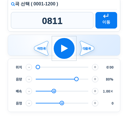
곡 선택 ( 0001-1200 )
↵
이동
이전곡
다음곡
위치
-
+
0:00
음량
-
+
80%
배속
-
+
1.00×
음정
-
+
0