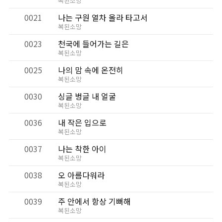
복된소망
0021
나는 구원 열차 올라 타고서
복된소망
0023
천국에 들어가는 길은
복된소망
0025
나의 맘 속에 온전히
복된소망
0030
싱글 벙글 내 얼굴
복된소망
0036
내 작은 입으로
복된소망
0037
나는 착한 아이
복된소망
0038
오 아름다워라
복된소망
0039
주 안에서 항상 기뻐해
복된소망