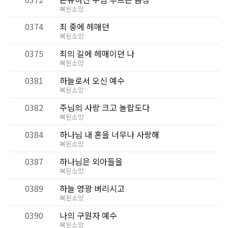
복된소망
0374
죄 중에 헤매던
복된소망
0375
죄의 길에 헤매이던 나
복된소망
0381
하늘로서 오신 예수
복된소망
0382
주님의 사랑 크고 놀랍도다
복된소망
0384
하나님 내 혼을 너무나 사랑해
복된소망
0387
하나님은 외아들을
복된소망
0389
하늘 영광 버리시고
복된소망
0390
나의 구원자 예수
복된소망