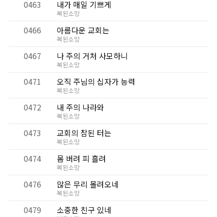
0463
내가 매일 기쁘게
복된소망
0466
아름다운 교회는
복된소망
0467
나 주의 거처 사모하니
복된소망
0471
오직 주님의 십자가 능력
복된소망
0472
내 주의 나라와
복된소망
0473
교회의 참된 터는
복된소망
0474
몸 버려 피 흘려
복된소망
0476
많은 무리 몰려오네
복된소망
0479
소중한 친구 있네