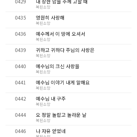
0429
내 상한 맘을 주께 고할 때
복된소망
0435
영원히 사랑해
복된소망
0436
예수께서 이 땅에 오셔서
복된소망
0439
귀하고 귀하다 주님의 사랑은
복된소망
0440
예수님의 크신 사랑을
복된소망
0441
예수님 이야기 내게 말해요
복된소망
0442
예수님 내 구주
복된소망
0444
오 정말 놀랍고 놀라운 날
복된소망
0446
나 자유 얻었네
복된소망