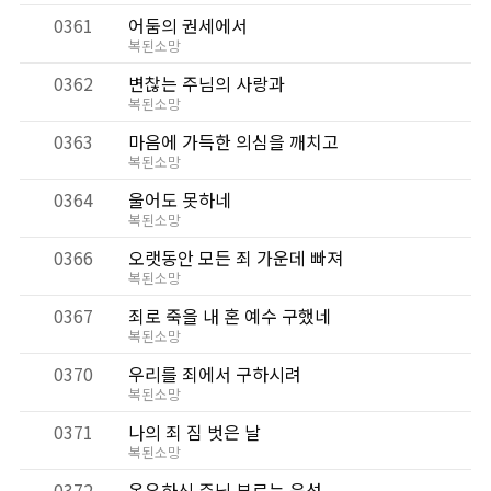
0361
어둠의 권세에서
복된소망
0362
변찮는 주님의 사랑과
복된소망
0363
마음에 가득한 의심을 깨치고
복된소망
0364
울어도 못하네
복된소망
0366
오랫동안 모든 죄 가운데 빠져
복된소망
0367
죄로 죽을 내 혼 예수 구했네
복된소망
0370
우리를 죄에서 구하시려
복된소망
0371
나의 죄 짐 벗은 날
복된소망
0372
온유하신 주님 부르는 음성