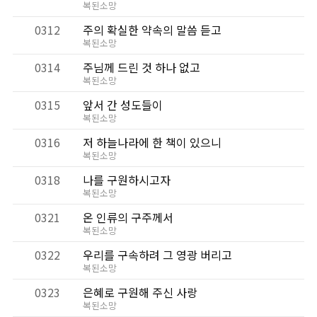
복된소망
0312
주의 확실한 약속의 말씀 듣고
복된소망
0314
주님께 드린 것 하나 없고
복된소망
0315
앞서 간 성도들이
복된소망
0316
저 하늘나라에 한 책이 있으니
복된소망
0318
나를 구원하시고자
복된소망
0321
온 인류의 구주께서
복된소망
0322
우리를 구속하려 그 영광 버리고
복된소망
0323
은혜로 구원해 주신 사랑
복된소망