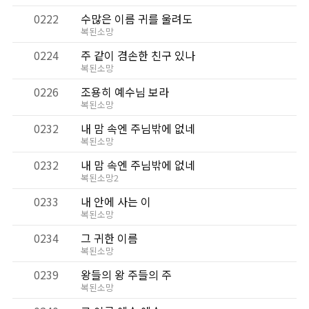
0222
수많은 이름 귀를 울려도
복된소망
0224
주 같이 겸손한 친구 있나
복된소망
0226
조용히 예수님 보라
복된소망
0232
내 맘 속엔 주님밖에 없네
복된소망
0232
내 맘 속엔 주님밖에 없네
복된소망2
0233
내 안에 사는 이
복된소망
0234
그 귀한 이름
복된소망
0239
왕들의 왕 주들의 주
복된소망