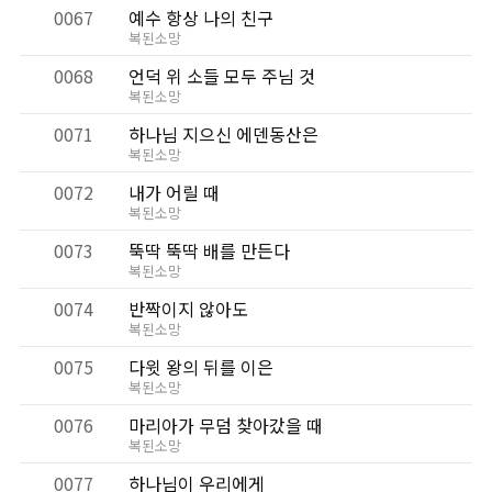
0067
예수 항상 나의 친구
복된소망
0068
언덕 위 소들 모두 주님 것
복된소망
0071
하나님 지으신 에덴동산은
복된소망
0072
내가 어릴 때
복된소망
0073
뚝딱 뚝딱 배를 만든다
복된소망
0074
반짝이지 않아도
복된소망
0075
다윗 왕의 뒤를 이은
복된소망
0076
마리아가 무덤 찾아갔을 때
복된소망
0077
하나님이 우리에게