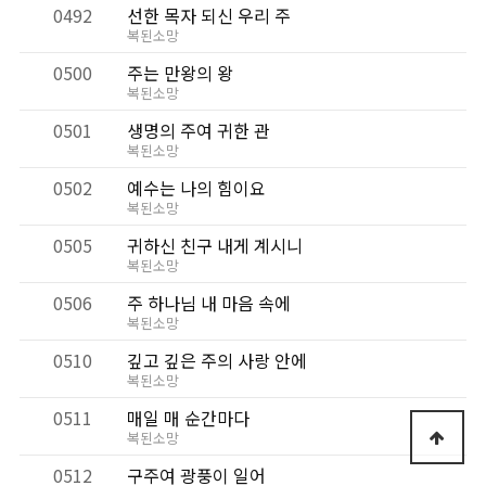
0492
선한 목자 되신 우리 주
복된소망
0500
주는 만왕의 왕
복된소망
0501
생명의 주여 귀한 관
복된소망
0502
예수는 나의 힘이요
복된소망
0505
귀하신 친구 내게 계시니
복된소망
0506
주 하나님 내 마음 속에
복된소망
0510
깊고 깊은 주의 사랑 안에
복된소망
0511
매일 매 순간마다
복된소망
0512
구주여 광풍이 일어