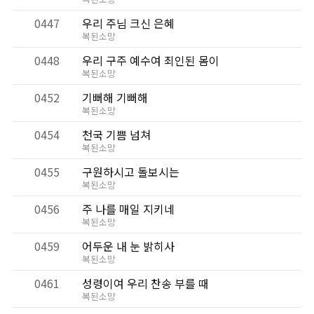
0447
우리 주님 크신 은혜
복된소망
0448
우리 구주 예수여 죄인된 몸이
복된소망
0452
기뻐해 기뻐해
복된소망
0454
천국 기쁨 넘쳐
복된소망
0455
구원하시고 돌보시는
복된소망
0456
주 나를 매일 지키네
복된소망
0459
어두운 내 눈 밝히사
복된소망
0461
성령이여 우리 찬송 부를 때
복된소망