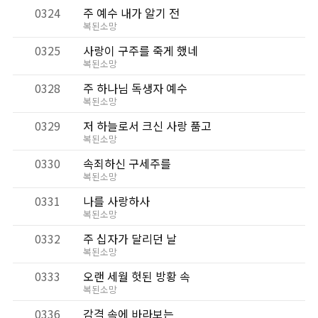
0324
주 예수 내가 알기 전
복된소망
0325
사랑이 구주를 죽게 했네
복된소망
0328
주 하나님 독생자 예수
복된소망
0329
저 하늘로서 크신 사랑 품고
복된소망
0330
속죄하신 구세주를
복된소망
0331
나를 사랑하사
복된소망
0332
주 십자가 달리던 날
복된소망
0333
오랜 세월 헛된 방황 속
복된소망
0336
감격 속에 바라보는