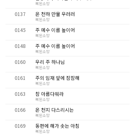
복된소망
0137
온 천하 만물 우러러
복된소망
0145
주 예수 이름 높이어
복된소망
0148
주 예수 이름 높이어
복된소망
0160
우리 주 하나님
복된소망
0161
주의 임재 앞에 잠잠해
복된소망
0163
참 아름다워라
복된소망
0166
온 천지 다스리시는
복된소망
0169
동편에 해가 솟는 아침
복된소망