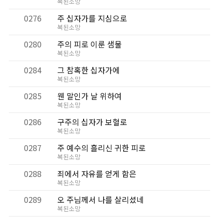
복된소망
0276
주 십자가를 지심으로
복된소망
0280
주의 피로 이룬 샘물
복된소망
0284
그 참혹한 십자가에
복된소망
0285
웬 말인가 날 위하여
복된소망
0286
구주의 십자가 보혈로
복된소망
0287
주 예수의 흘리신 귀한 피로
복된소망
0288
죄에서 자유를 얻게 함은
복된소망
0289
오 주님께서 나를 살리셨네
복된소망