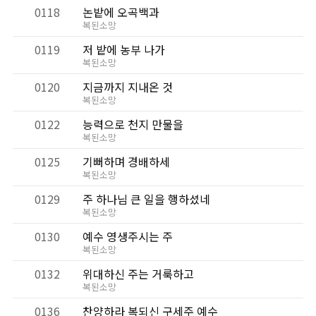
0118
논밭에 오곡백과
복된소망
0119
저 밭에 농부 나가
복된소망
0120
지금까지 지내온 것
복된소망
0122
능력으로 천지 만물을
복된소망
0125
기뻐하며 경배하세
복된소망
0129
주 하나님 큰 일을 행하셨네
복된소망
0130
예수 영생주시는 주
복된소망
0132
위대하신 주는 거룩하고
복된소망
0136
찬양하라 복되신 구세주 예수