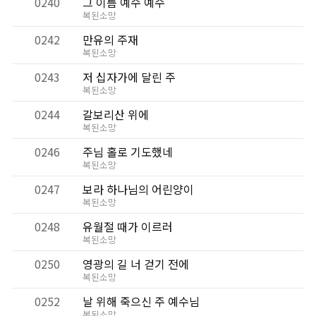
0240
그 이름 예수 예수
복된소망
0242
만유의 주재
복된소망
0243
저 십자가에 달린 주
복된소망
0244
갈보리산 위에
복된소망
0246
주님 홀로 기도했네
복된소망
0247
보라 하나님의 어린양이
복된소망
0248
유월절 때가 이르러
복된소망
0250
영광의 길 너 걷기 전에
복된소망
0252
날 위해 죽으신 주 예수님
복된소망