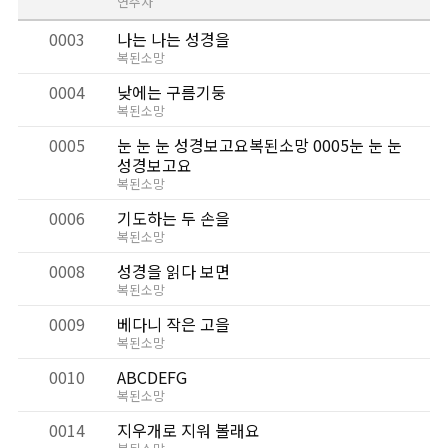
연주자
0003
나는 나는 성경을
복된소망
0004
낮에는 구름기둥
복된소망
0005
눈 눈 눈 성경보고요복된소망 0005눈 눈 눈
성경보고요
복된소망
0006
기도하는 두 손을
복된소망
0008
성경을 읽다 보면
복된소망
0009
베다니 작은 고을
복된소망
0010
ABCDEFG
복된소망
0014
지우개로 지워 볼래요