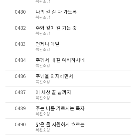
복된소망
0480
나의 갈 길 다 가도록
복된소망
0482
주와 같이 길 가는 것
복된소망
0483
언제나 매일
복된소망
0484
주께서 내 길 예비하시네
복된소망
0486
주님을 의지하면서
복된소망
0487
이 세상 끝 날까지
복된소망
0489
주는 나를 기르시는 목자
복된소망
0490
맑은 물 시원하게 흐르는
복된소망