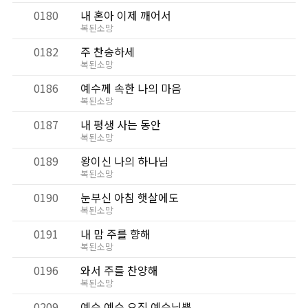
0180
내 혼아 이제 깨어서
복된소망
0182
주 찬송하세
복된소망
0186
예수께 속한 나의 마음
복된소망
0187
내 평생 사는 동안
복된소망
0189
왕이신 나의 하나님
복된소망
0190
눈부신 아침 햇살에도
복된소망
0191
내 맘 주를 향해
복된소망
0196
와서 주를 찬양해
복된소망
0209
예수 예수 오직 예수님뿐