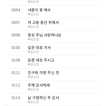
복된소망
0094
샤론의 꽃 예수
복된소망
0097
저 고운 동산 위에서
복된소망
0098
항상 주님 사랑하나요
복된소망
0100
깊은 데로 가서
복된소망
0108
묘한 세상 주시고
복된소망
0111
친구와 가정 주신 것
복된소망
0112
주께 감사하세
복된소망
0114
날 구원하신 주 감사
복된소망