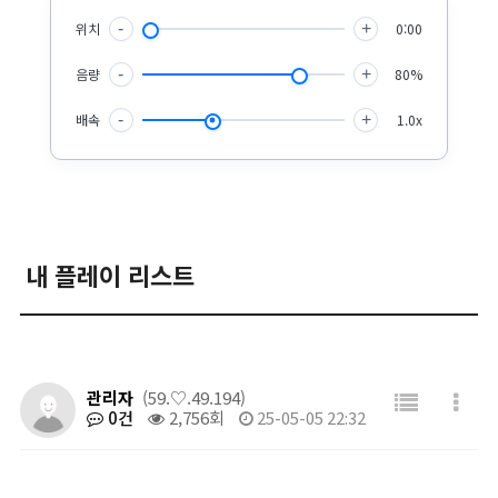
위치
-
+
0:00
음량
-
+
80%
배속
-
+
1.0x
내 플레이 리스트
관리자
(59.♡.49.194)
0건
2,756회
25-05-05 22:32