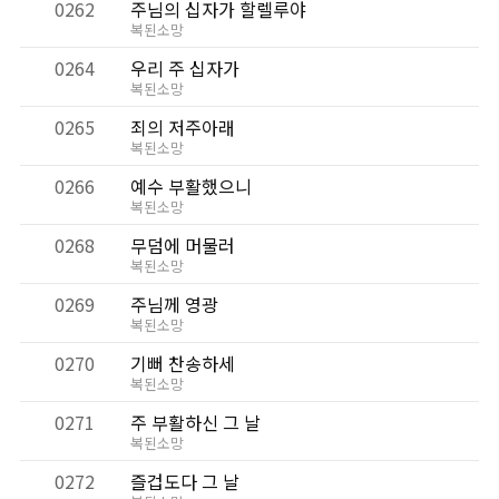
0262
주님의 십자가 할렐루야
복된소망
0264
우리 주 십자가
복된소망
0265
죄의 저주아래
복된소망
0266
예수 부활했으니
복된소망
0268
무덤에 머물러
복된소망
0269
주님께 영광
복된소망
0270
기뻐 찬송하세
복된소망
0271
주 부활하신 그 날
복된소망
0272
즐겁도다 그 날