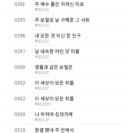
0291
주 예수 흘린 귀하신 피로
복된소망
0295
주 보혈로 날 구해준 그 사랑
복된소망
0296
내 모든 것 되신 참 친구
복된소망
0297
날 대속한 어린 양 피를
복된소망
0300
샘물과 같은 보혈은
복된소망
0302
이 세상의 모든 죄를
복된소망
0302
이 세상의 모든 죄를
복된소망2
0309
나 위하여 십자가에
복된소망
0310
완결 됐네 주 안에서