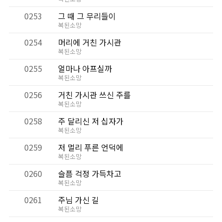
0253
그 때 그 무리들이
복된소망
0254
머리에 거친 가시관
복된소망
0255
얼마나 아프실까
복된소망
0256
거친 가시관 쓰신 주를
복된소망
0258
주 달리신 저 십자가
복된소망
0259
저 멀리 푸른 언덕에
복된소망
0260
슬픔 걱정 가득차고
복된소망
0261
주님 가신 길
복된소망