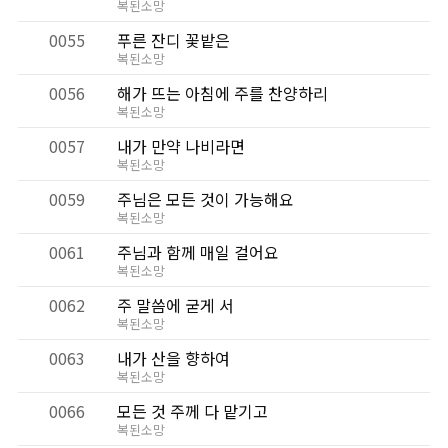
복된소망
0055
푸른 잔디 꽃밭은
복된소망
0056
해가 뜨는 아침에 주를 찬양하리
복된소망
0057
내가 만약 나비라면
복된소망
0059
주님은 모든 것이 가능해요
복된소망
0061
주님과 함께 매일 걸어요
복된소망
0062
주 말씀에 굳게 서
복된소망
0063
내가 산을 향하여
복된소망
0066
모든 것 주께 다 맡기고
복된소망