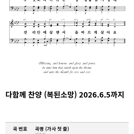
다함께 찬양 (복된소망) 2026.6.5까지
곡 번호
곡명 (가사 첫 줄)