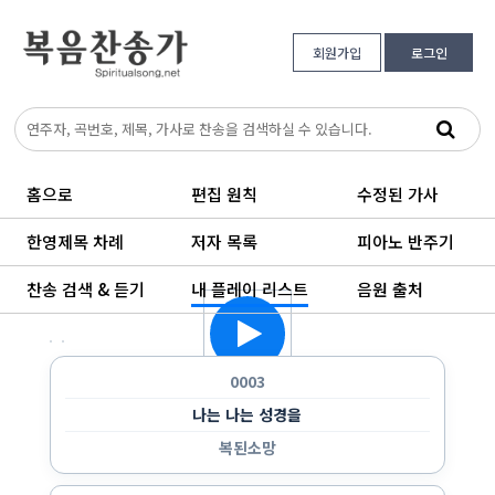
회원가입
로그인
홈으로
편집 원칙
수정된 가사
한영제목 차례
저자 목록
피아노 반주기
찬송 검색 & 듣기
내 플레이 리스트
음원 출처
한 곡만 반복 듣기
랜덤으로 듣기
순서대로 반복 듣기
순서대로 한 번 듣기
0003
나는 나는 성경을
복된소망