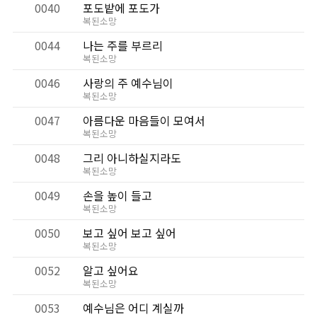
0040
포도밭에 포도가
복된소망
0044
나는 주를 부르리
복된소망
0046
사랑의 주 예수님이
복된소망
0047
아름다운 마음들이 모여서
복된소망
0048
그리 아니하실지라도
복된소망
0049
손을 높이 들고
복된소망
0050
보고 싶어 보고 싶어
복된소망
0052
알고 싶어요
복된소망
0053
예수님은 어디 계실까