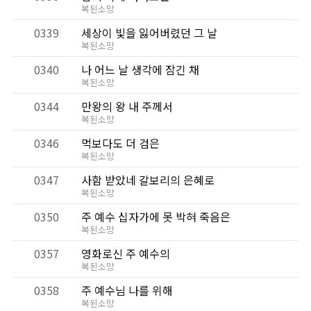
복된소망
0339
세상이 빛을 잃어버렸던 그 날
복된소망
0340
나 어느 날 생각에 잠긴 채
복된소망
0344
만왕의 왕 내 주께서
복된소망
0346
먹보다도 더 검은
복된소망
0347
사함 받았네 갈보리의 은혜로
복된소망
0350
주 예수 십자가에 못 박혀 죽음은
복된소망
0357
영화로신 주 예수의
복된소망
0358
주 예수님 나를 위해
복된소망