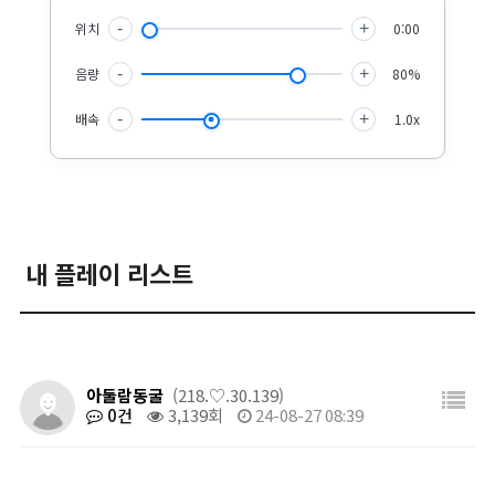
위치
-
+
0:00
음량
-
+
80%
배속
-
+
1.0x
내 플레이 리스트
아둘람동굴
(218.♡.30.139)
0건
3,139회
24-08-27 08:39