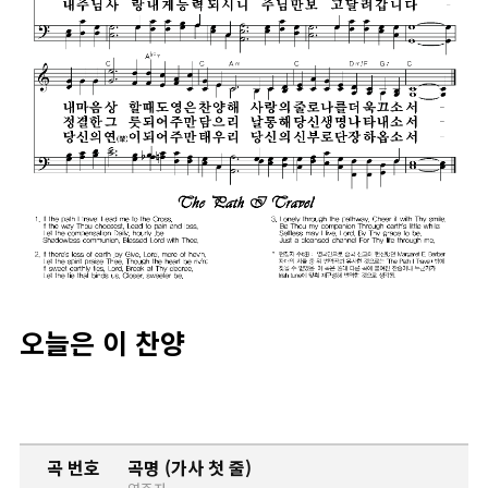
오늘은 이 찬양
곡 번호
곡명 (가사 첫 줄)