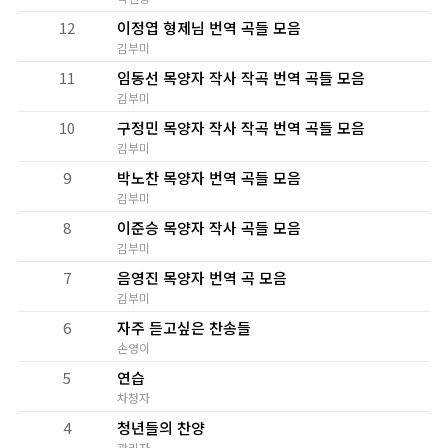
12
이정엽 형제님 번역 곡들 모음
김부미
11
임동선 목양자 작사 작곡 번역 곡들 모음
김부미
10
구정민 목양자 작사 작곡 번역 곡들 모음
김부미
9
박노찬 목양자 번역 곡들 모음
김부미
8
이준승 목양자 작사 곡들 모음
김부미
7
음영진 목양자 번역 곡 모음
김부미
6
자주 듣고싶은 찬송들
손영이
5
연습
차청자
4
청년들의 찬양
관리자