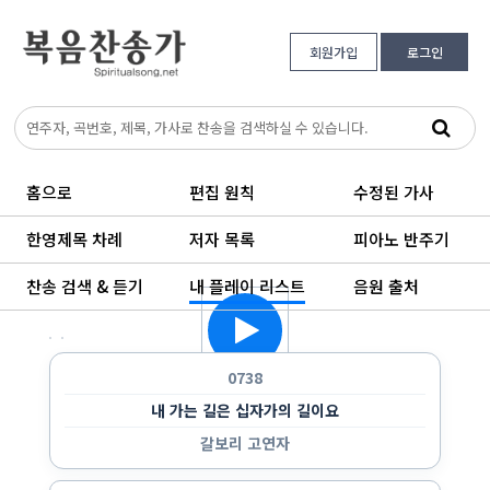
회원가입
로그인
홈으로
편집 원칙
수정된 가사
한영제목 차례
저자 목록
피아노 반주기
찬송 검색 & 듣기
내 플레이 리스트
음원 출처
한 곡만 반복 듣기
랜덤으로 듣기
순서대로 반복 듣기
순서대로 한 번 듣기
0738
내 가는 길은 십자가의 길이요
갈보리 고연자