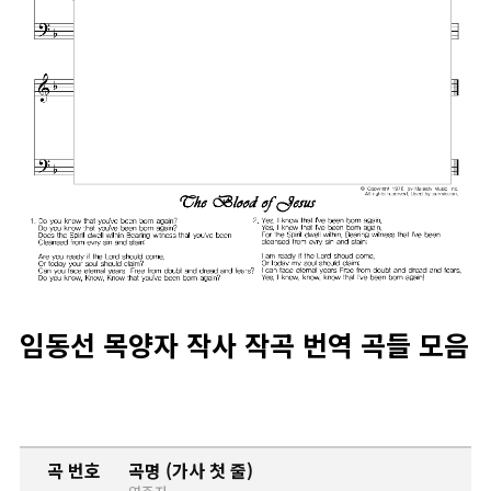
임동선 목양자 작사 작곡 번역 곡들 모음
곡 번호
곡명 (가사 첫 줄)