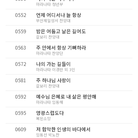
마라나타 청년부
0552
언제 어디서나 늘 항상
부산제일성서 찬양대
0559
밤은 어둡고 날은 길어도
갈보리 찬양대
0563
주 안에서 항상 기뻐하라
마라나타 찬양단
0572
나의 가는 길들이
마라나타 이경란 외 3인
0581
주 하나님 사랑이
갈보리 찬양대
0592
예수님 은혜로 내 삶은 평안해
마라나타 임동해
0595
영광스럽도다
복된소망
0609
저 험악한 인생의 바다에서
임동선 박노찬