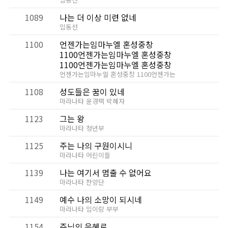
1089
나는 더 이상 미련 없네
임동선
1100
언젠가는임마누엘 혼성중창
1100언젠가는임마누엘 혼성중창
1100언젠가는임마누엘 혼성중창
언젠가는임마누엘 혼성중창 1100언젠가는
1108
성도들은 꿈이 있네
마라나타 윤경택 박혜자
1123
그는 왕
마라나타 청년부
1125
주는 나의 구원이시니
마라나타 어린이들
1139
나는 여기서 멈출 수 없어요
마라나타 찬양단
1149
예수 나의 소망이 되시네
마라나타 임이랑 부부
1154
주님의 은혜로