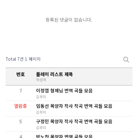
등록된 댓글이 없습니다.
Total 7건
1 페이지
번호
플레이 리스트 제목
작성자
7
이정엽 형제님 번역 곡들 모음
김부미
열람중
임동선 목양자 작사 작곡 번역 곡들 모음
김부미
5
구정민 목양자 작사 작곡 번역 곡들 모음
김부미
4
박노찬 목양자 번역 곡들 모음