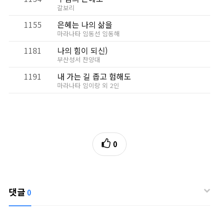
갈보리
1155
은혜는 나의 삶을
마라나타 임동선 임동해
1181
나의 힘이 되신)
부산성서 찬양대
1191
내 가는 길 좁고 험해도
마라나타 임이랑 외 2인
0
댓글
0