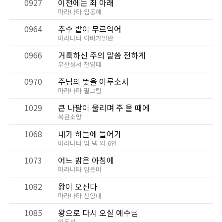
0927
이전에는 죄 아래
마라나타 임동해
0964
추수 밭이 무르익어
마라나타 아비가일반
0966
거룩하신 주의 말씀 전하게
부산성서 찬양대
0970
주님의 뜻을 이루소서
마라나타 필그림
1029
큰 나팔이 울리며 주 올 때에
복된소망
1068
내가 하늘에 들어가
마라나타 임 택 외 6인
1073
어느 밝은 아침에
마라나타 임은미
1082
왕이 오신다
마라나타 찬양대
1085
왕으로 다시 오실 예수님
임동선