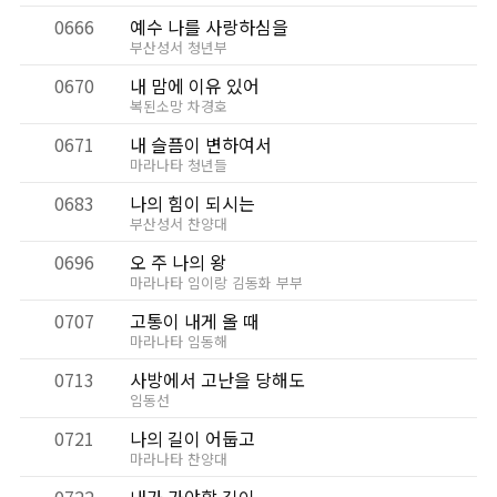
0666
예수 나를 사랑하심을
부산성서 청년부
0670
내 맘에 이유 있어
복된소망 차경호
0671
내 슬픔이 변하여서
마라나타 청년들
0683
나의 힘이 되시는
부산성서 찬양대
0696
오 주 나의 왕
마라나타 임이랑 김동화 부부
0707
고통이 내게 올 때
마라나타 임동해
0713
사방에서 고난을 당해도
임동선
0721
나의 길이 어둡고
마라나타 찬양대