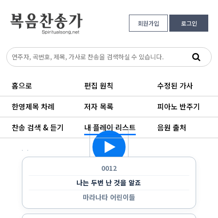
회원가입
로그인
홈으로
편집 원칙
수정된 가사
한영제목 차례
저자 목록
피아노 반주기
찬송 검색 & 듣기
내 플레이 리스트
음원 출처
한 곡만 반복 듣기
랜덤으로 듣기
순서대로 반복 듣기
순서대로 한 번 듣기
0012
나는 두번 난 것을 알죠
마라나타 어린이들