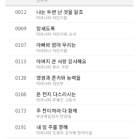
연주자
0012
나는 두번 난 것을 알죠
마라나타 어린이들
0069
밤새도록
마라나타 어린이와 교사
0107
아빠와 엄마 우리는
마라타나 어린이들
0113
아버지 큰 사랑 감사해요
마라나타 류수 가정
0128
영광과 존귀와 능력을
마라나타 청년부
0166
온 천지 다스리시는
마라나타 주혜진 고동이
0173
주 찬미하라 다 함께
부산제일성서 찬양대
0191
내 맘 주를 향해
마라나타 조영휘 김지혜 한아리엘