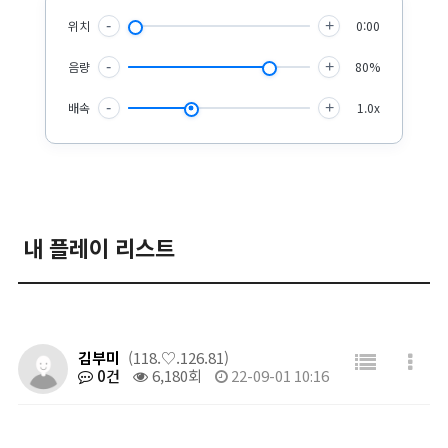
위치
-
+
0:00
음량
-
+
80%
배속
-
+
1.0x
내 플레이 리스트
김부미
(118.♡.126.81)
0건
6,180회
22-09-01 10:16