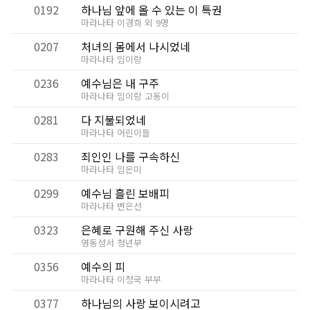
0192
하나님 앞에 올 수 있는 이 특권
마라나타 이경희 외 9명
0207
처녀의 몸에서 나시었네
마라나타 임이랑
0236
예수님은 내 구주
마라나타 임이랑 고동이
0281
다 지불되었네
마라나타 어린이들
0283
죄인인 나를 구속하신
마라나타 임은미
0299
예수님 흘린 보배피
마라나타 변은선
0323
은혜로 구원해 주신 사랑
영동성서 청년부
0356
예수의 피
마라나타 이정국 부부
0377
하나님의 사랑 보이시려고