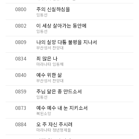
0800
주의 신실하심을
임동선
0802
이 세상 살아가는 동안에
임동선
0809
나의 실망 다툼 불평을 지나서
부산성서 찬양대
0834
죄 많은 나
마라나타 임동해
0840
예수 위한 삶
부산성서 찬양대
0859
주님 닮은 종 만드소서
임동선
0873
예수 예수 내 눈 지키소서
복된소망
0884
오 주 자신 주시려
마라나타 청년형제들