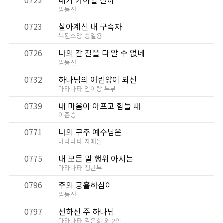
0722
내가 가야할 길이
임동선
0723
살아계신 내 구속자
복된소망 송일용
0726
나의 갈 길을 다 알 수 없네
임동선
0732
하나님의 어린양이 되신
마라나타 임이랑 부부
0739
내 마음이 아프고 힘들 때
이준승
0771
나의 구주 예수님은
마라나타 자매들
0775
내 모든 말 행위 아시는
마라나타 청년부
0796
주의 긍휼하심이
임동선
0797
선하신 주 하나님
마라나타 김은희 외 2인