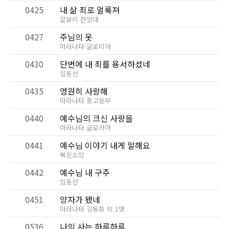
0425
내 삶 죄로 얼룩져
갈보리 찬양대
0427
주님의 옷
마라나타 글로리아
0430
단번에 내 죄를 용서하셨네
임동선
0435
영원히 사랑해
마라나타 중고등부
0440
예수님의 크신 사랑을
마라나타 글로리아
0441
예수님 이야기 내게 말해요
복된소망
0442
예수님 내 구주
임동선
0451
양자가 됐네
마라나타 김동화 외 1명
0536
나의 사는 하루하루