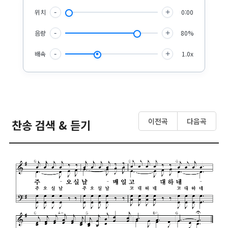
위치
-
+
0:00
음량
-
+
80%
배속
-
+
1.0x
이전곡
다음곡
찬송 검색 & 듣기