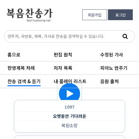
회원가입
로그인
홈으로
편집 원칙
수정된 가사
한영제목 차례
저자 목록
피아노 반주기
찬송 검색 & 듣기
내 플레이 리스트
음원 출처
한 곡만 반복 듣기
랜덤으로 듣기
순서대로 반복 듣기
순서대로 한 번 듣기
1097
오랫동안 기다려온
복된소망