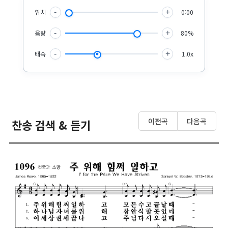
위치
-
+
0:00
음량
-
+
80%
배속
-
+
1.0x
이전곡
다음곡
찬송 검색 & 듣기