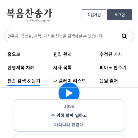
회원가입
로그인
홈으로
편집 원칙
수정된 가사
한영제목 차례
저자 목록
피아노 반주기
찬송 검색 & 듣기
내 플레이 리스트
음원 출처
한 곡만 반복 듣기
랜덤으로 듣기
순서대로 반복 듣기
순서대로 한 번 듣기
1096
주 위해 힘써 일하고
마라나타 찬양대