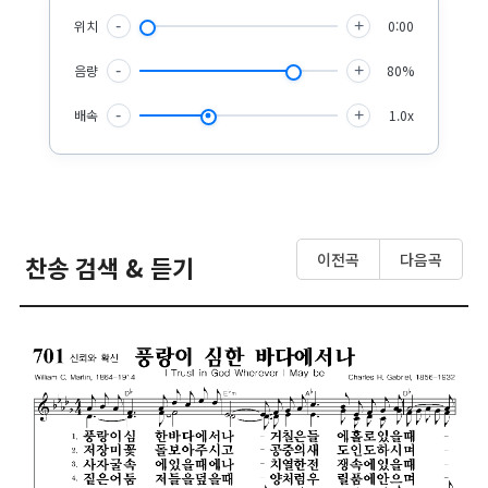
위치
-
+
0:00
음량
-
+
80%
배속
-
+
1.0x
이전곡
다음곡
찬송 검색 & 듣기