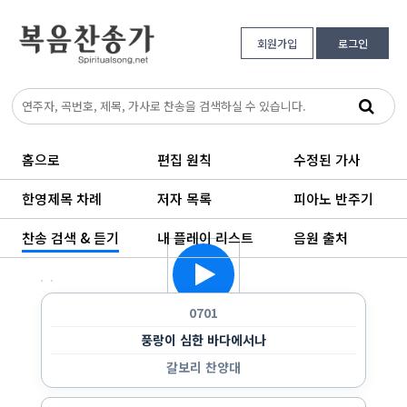
회원가입
로그인
홈으로
편집 원칙
수정된 가사
한영제목 차례
저자 목록
피아노 반주기
찬송 검색 & 듣기
내 플레이 리스트
음원 출처
한 곡만 반복 듣기
랜덤으로 듣기
순서대로 반복 듣기
순서대로 한 번 듣기
0701
풍랑이 심한 바다에서나
갈보리 찬양대