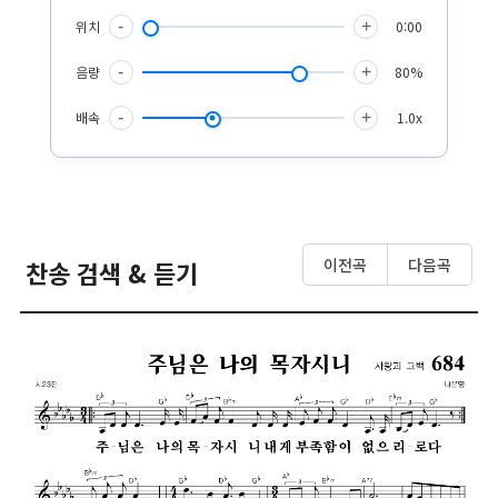
위치
-
+
0:00
음량
-
+
80%
배속
-
+
1.0x
이전곡
다음곡
찬송 검색 & 듣기