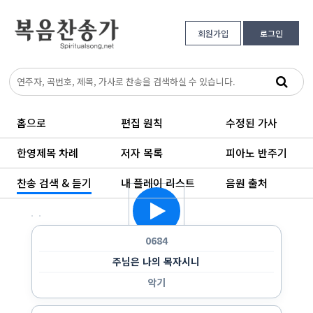
회원가입
로그인
홈으로
편집 원칙
수정된 가사
한영제목 차례
저자 목록
피아노 반주기
찬송 검색 & 듣기
내 플레이 리스트
음원 출처
한 곡만 반복 듣기
랜덤으로 듣기
순서대로 반복 듣기
순서대로 한 번 듣기
0684
주님은 나의 목자시니
악기