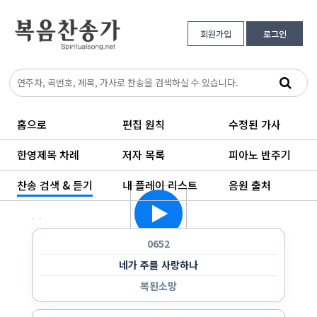
회원가입
로그인
홈으로
편집 원칙
수정된 가사
한영제목 차례
저자 목록
피아노 반주기
찬송 검색 & 듣기
내 플레이 리스트
음원 출처
한 곡만 반복 듣기
랜덤으로 듣기
순서대로 반복 듣기
순서대로 한 번 듣기
0652
네가 주를 사랑하나
복된소망