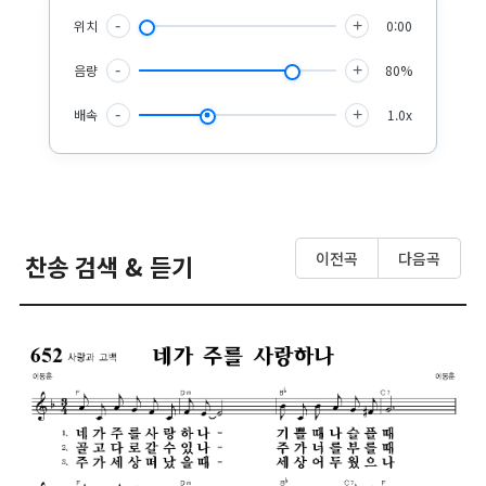
위치
-
+
0:00
음량
-
+
80%
배속
-
+
1.0x
이전곡
다음곡
찬송 검색 & 듣기