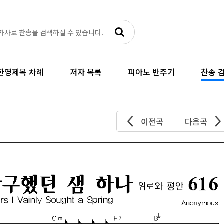
한영제목 차례
저자 목록
피아노 반주기
찬송 검
이전곡
다음곡