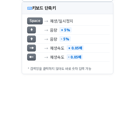
키보드 단축키
→
재생/일시정지
Space
→
음량
+ 5%
→
음량
-
5%
→
재생속도
+ 0.05배
→
재생속도
-
0.05배
* 검색창을 클릭하지 않아도 바로 숫자 입력 가능