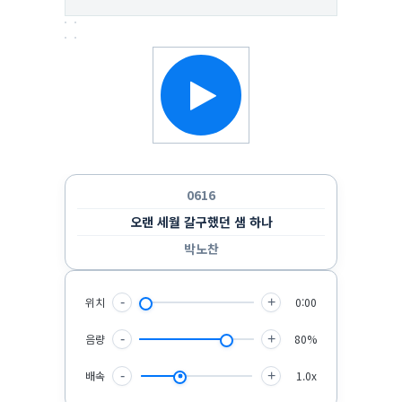
한 곡만 반복 듣기
랜덤으로 듣기
순서대로 반복 듣기
순서대로 한 번 듣기
0616
오랜 세월 갈구했던 샘 하나
박노찬
위치
-
+
0:00
음량
-
+
80%
배속
-
+
1.0x