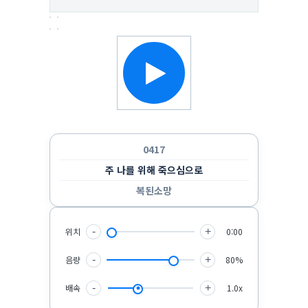
한 곡만 반복 듣기
랜덤으로 듣기
순서대로 반복 듣기
순서대로 한 번 듣기
0417
주 나를 위해 죽으심으로
복된소망
위치
-
+
0:00
음량
-
+
80%
배속
-
+
1.0x