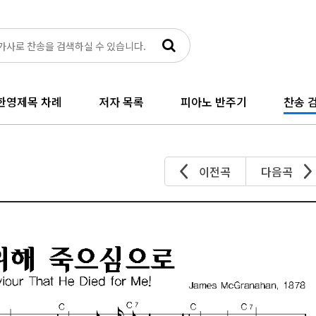
한영제목 차례
저자 목록
피아노 반주기
찬송 검
이전곡
다음곡