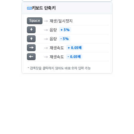
키보드 단축키
→
재생/일시정지
Space
→
음량
+ 5%
→
음량
-
5%
→
재생속도
+ 0.05배
→
재생속도
-
0.05배
* 검색창을 클릭하지 않아도 바로 숫자 입력 가능