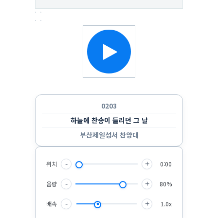
한 곡만 반복 듣기
랜덤으로 듣기
순서대로 반복 듣기
순서대로 한 번 듣기
0203
하늘에 찬송이 들리던 그 날
부산제일성서 찬양대
위치
-
+
0:00
음량
-
+
80%
배속
-
+
1.0x