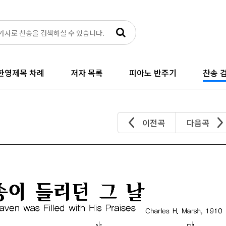
한영제목 차례
저자 목록
피아노 반주기
찬송 검
이전곡
다음곡