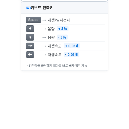
키보드 단축키
→
재생/일시정지
Space
→
음량
+ 5%
→
음량
-
5%
→
재생속도
+ 0.05배
→
재생속도
-
0.05배
* 검색창을 클릭하지 않아도 바로 숫자 입력 가능