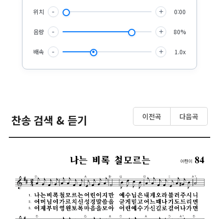
위치
-
+
0:00
음량
-
+
80%
배속
-
+
1.0x
이전곡
다음곡
찬송 검색 & 듣기