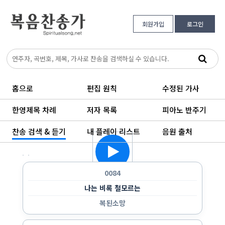
회원가입
로그인
홈으로
편집 원칙
수정된 가사
한영제목 차례
저자 목록
피아노 반주기
찬송 검색 & 듣기
내 플레이 리스트
음원 출처
한 곡만 반복 듣기
랜덤으로 듣기
순서대로 반복 듣기
순서대로 한 번 듣기
0084
나는 비록 철모르는
복된소망