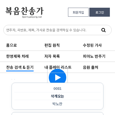
회원가입
로그인
홈으로
편집 원칙
수정된 가사
한영제목 차례
저자 목록
피아노 반주기
찬송 검색 & 듣기
내 플레이 리스트
음원 출처
한 곡만 반복 듣기
랜덤으로 듣기
순서대로 반복 듣기
순서대로 한 번 듣기
0081
삭개오는
박노찬