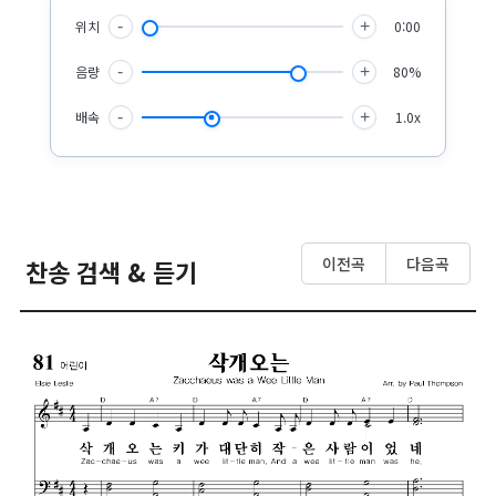
위치
-
+
0:00
음량
-
+
80%
배속
-
+
1.0x
이전곡
다음곡
찬송 검색 & 듣기